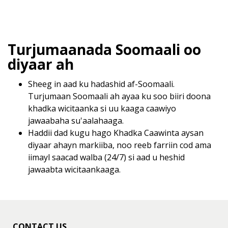
Turjumaanada Soomaali oo
diyaar ah
Sheeg in aad ku hadashid af-Soomaali.
Turjumaan Soomaali ah ayaa ku soo biiri doona
khadka wicitaanka si uu kaaga caawiyo
jawaabaha su'aalahaaga.
Haddii dad kugu hago Khadka Caawinta aysan
diyaar ahayn markiiba, noo reeb farriin cod ama
iimayl saacad walba (24/7) si aad u heshid
jawaabta wicitaankaaga.
CONTACT US