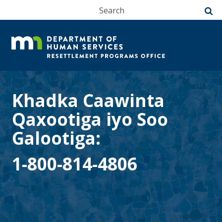
S
s
skip
Rese
to
content
Pro
Offi
Khadka Caawinta
Qaxootiga iyo Soo
Galootiga:
1-800-814-4806