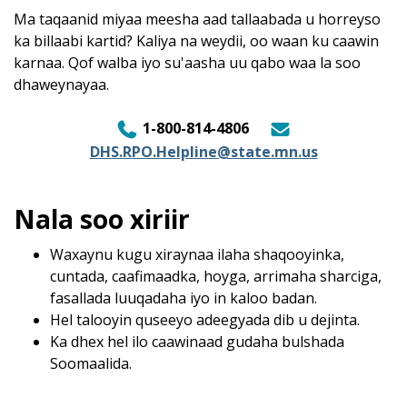
Ma taqaanid miyaa meesha aad tallaabada u horreyso
ka billaabi kartid? Kaliya na weydii, oo waan ku caawin
karnaa. Qof walba iyo su'aasha uu qabo waa la soo
dhaweynayaa.
1-800-814-4806
DHS.RPO.Helpline@state.mn.us
Nala soo xiriir
Waxaynu kugu xiraynaa ilaha shaqooyinka,
cuntada, caafimaadka, hoyga, arrimaha sharciga,
fasallada luuqadaha iyo in kaloo badan.
Hel talooyin quseeyo adeegyada dib u dejinta.
Ka dhex hel ilo caawinaad gudaha bulshada
Soomaalida.