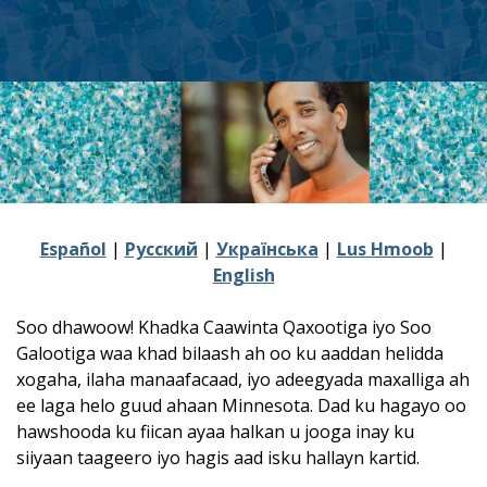
Español
|
Pусский
|
Українська
|
Lus Hmoob
|
English
Soo dhawoow! Khadka Caawinta Qaxootiga iyo Soo
Galootiga waa khad bilaash ah oo ku aaddan helidda
xogaha, ilaha manaafacaad, iyo adeegyada maxalliga ah
ee laga helo guud ahaan Minnesota. Dad ku hagayo oo
hawshooda ku fiican ayaa halkan u jooga inay ku
siiyaan taageero iyo hagis aad isku hallayn kartid.