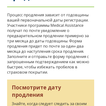
key.
Use
the
Процесс продления зависит от годовщины
spacebar
вашей первоначальной даты регистрации.
to
Участники программы Medical Assistance
toggle
получат по почте уведомление о
and
предварительном продлении примерно за
move
три месяца до даты годовщины. Форма
to
продления придет по почте за один-два
sub-
menus.
месяца до наступления срока продления.
Заполните и отправьте форму продления с
запрошенным подтверждением как можно
быстрее, чтобы избежать пробелов в
страховом покрытии.
Посмотрите дату
продления
Знайте, когда следует следить за своим