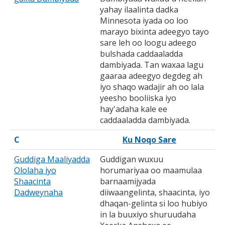
yahay ilaalinta dadka
Minnesota iyada oo loo
marayo bixinta adeegyo tayo
sare leh oo loogu adeego
bulshada caddaaladda
dambiyada. Tan waxaa lagu
gaaraa adeegyo degdeg ah
iyo shaqo wadajir ah oo lala
yeesho booliiska iyo
hay'adaha kale ee
caddaaladda dambiyada.
C
Ku Noqo Sare
Guddiga Maaliyadda
Guddigan wuxuu
Ololaha iyo
horumariyaa oo maamulaa
Shaacinta
barnaamijyada
Dadweynaha
diiwaangelinta, shaacinta, iyo
dhaqan-gelinta si loo hubiyo
in la buuxiyo shuruudaha