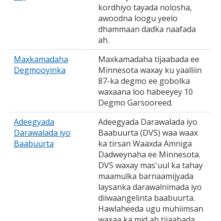
kordhiyo tayada nolosha,
awoodna loogu yeelo
dhammaan dadka naafada
ah.
Maxkamadaha
Maxkamadaha tijaabada ee
Degmooyinka
Minnesota waxay ku yaalliin
87-ka degmo ee gobolka
waxaana loo habeeyey 10
Degmo Garsooreed.
Adeegyada
Adeegyada Darawalada iyo
Darawalada iyo
Baabuurta (DVS) waa waax
Baabuurta
ka tirsan Waaxda Amniga
Dadweynaha ee Minnesota.
DVS waxay mas'uul ka tahay
maamulka barnaamijyada
laysanka darawalnimada iyo
diiwaangelinta baabuurta.
Hawlaheeda ugu muhiimsan
waxaa ka mid ah tijaabada