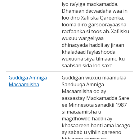
iyo ra’yiga maxkamadda.
Dhamaan dacwadaha waa in
loo diro Xafiiska Qareenka,
looma diro garsoorayaasha
racfaanka si toos ah. Xafiisku
wuxuu wargeliyaa
dhinacyada haddii ay jiraan
khaladaad faylashooda
wuxuuna siiya tilmaamo ku
saabsan sida loo saxo.
Guddiga Amniga
Guddigan wuxuu maamulaa
Macaamiisha
Sanduuqa Amniga
Macaamiisha oo ay
aasaastay Maxkamadda Sare
ee Minnesota sanadkii 1987
si macaamiisha u
magdhowdo haddii ay
khasaareen hanti ama lacago
ay sabab u yihiin qareeno