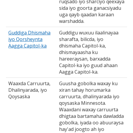
ruqsado iyo sharciyo qeexaya
sida iyo goorta ganacsiyadu
uga qayb qaadan karaan
warshadda.
Guddiga Dhismaha
Guddigu wuxuu ilaalinayaa
iyo Qorsheynta
sharafta, bilicda, iyo
Aagga Capitol-ka
dhismaha Capitol-ka,
dhismayaasha ku
hareeraysan, barxadda
Capitol-ka iyo guud ahaan
Aagga Capitol-ka.
Waaxda Carruurta,
Guusha gobolka waxay ku
Dhalinyarada, iyo
xiran tahay horumarka
Qoysaska
carruurta, dhalinyarada iyo
qoysaska Minnesota.
Waaxdani waxay carruurta
dhigtaa bartamaha dawladda
gobolka, iyada oo abuuraysa
hay'ad joogto ah iyo