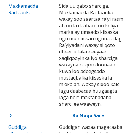
Maxkamadda
Sida uu qabo sharciga,
Racfaanka
Maxkamadda Racfaanka
waxay soo saartaa ra’yi rasmi
ah oo la daabaco oo keliya
marka ay timaado kiisaska
ugu muhiimsan uguna adag.
Ra’yiyadani waxay si qoto
dheer u falanqeeyaan
xaqiiqooyinka iyo sharciga
waxayna noqon doonaan
kuwa loo adeegsado
mustaqbalka kiisaska la
midka ah. Waxay sidoo kale
lagu daabacaa buugaagta
laga helo maktabadaha
sharci ee waaweyn.
D
Ku Noqo Sare
Guddiga
Guddigan waxaa magacaaba