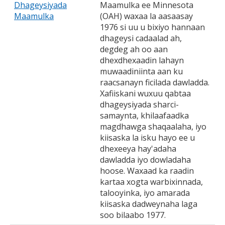
Dhageysiyada
Maamulka ee Minnesota
Maamulka
(OAH) waxaa la aasaasay
1976 si uu u bixiyo hannaan
dhageysi cadaalad ah,
degdeg ah oo aan
dhexdhexaadin lahayn
muwaadiniinta aan ku
raacsanayn ficilada dawladda.
Xafiiskani wuxuu qabtaa
dhageysiyada sharci-
samaynta, khilaafaadka
magdhawga shaqaalaha, iyo
kiisaska la isku hayo ee u
dhexeeya hay'adaha
dawladda iyo dowladaha
hoose. Waxaad ka raadin
kartaa xogta warbixinnada,
talooyinka, iyo amarada
kiisaska dadweynaha laga
soo bilaabo 1977.