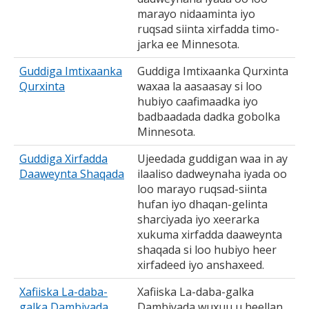
marayo nidaaminta iyo
ruqsad siinta xirfadda timo-
jarka ee Minnesota.
Guddiga Imtixaanka
Guddiga Imtixaanka Qurxinta
Qurxinta
waxaa la aasaasay si loo
hubiyo caafimaadka iyo
badbaadada dadka gobolka
Minnesota.
Guddiga Xirfadda
Ujeedada guddigan waa in ay
Daaweynta Shaqada
ilaaliso dadweynaha iyada oo
loo marayo ruqsad-siinta
hufan iyo dhaqan-gelinta
sharciyada iyo xeerarka
xukuma xirfadda daaweynta
shaqada si loo hubiyo heer
xirfadeed iyo anshaxeed.
Xafiiska La-daba-
Xafiiska La-daba-galka
galka Dambiyada
Dambiyada wuxuu u heellan