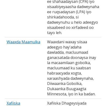
ee shahaadaysan (CPA) iyo
xisaabiyeyaasha dadweynaha
ee ruqsadaysan (LPA) iyo
shirkadahooda, si
dadweynuhu u helo adeegyo
xisaabeed oo xirfadeed oo
tayo leh.
Waaxda Maamulka
Waaxdani waxay siisaa
adeegyo hay'adaha
dawladda, macluumaad
ganacsatada doonaysa inay
la macaamilaan gobolka,
macluumaad ku saabsan
habraacyada xogta,
xaraashyada dadweynaha,
Diiwaanka Gobolka,
Dukaanka Buugaagta
Minnesota, iyo in ka badan.
Xafiiska
Xafiiska Dhageysiyada