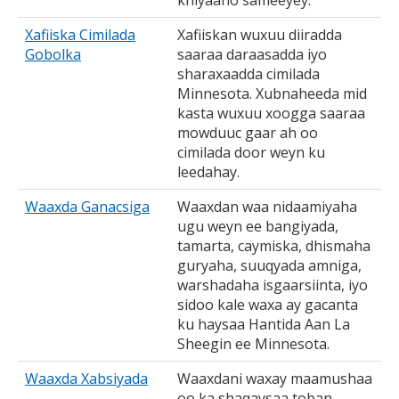
khiyaano sameeyey.
Xafiiska Cimilada
Xafiiskan wuxuu diiradda
Gobolka
saaraa daraasadda iyo
sharaxaadda cimilada
Minnesota. Xubnaheeda mid
kasta wuxuu xoogga saaraa
mowduuc gaar ah oo
cimilada door weyn ku
leedahay.
Waaxda Ganacsiga
Waaxdan waa nidaamiyaha
ugu weyn ee bangiyada,
tamarta, caymiska, dhismaha
guryaha, suuqyada amniga,
warshadaha isgaarsiinta, iyo
sidoo kale waxa ay gacanta
ku haysaa Hantida Aan La
Sheegin ee Minnesota.
Waaxda Xabsiyada
Waaxdani waxay maamushaa
oo ka shaqaysaa toban