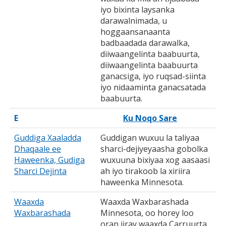
iyo bixinta laysanka
darawalnimada, u
hoggaansanaanta
badbaadada darawalka,
diiwaangelinta baabuurta,
diiwaangelinta baabuurta
ganacsiga, iyo ruqsad-siinta
iyo nidaaminta ganacsatada
baabuurta.
E
Ku Noqo Sare
Guddiga Xaaladda
Guddigan wuxuu la taliyaa
Dhaqaale ee
sharci-dejiyeyaasha gobolka
Haweenka, Gudiga
wuxuuna bixiyaa xog aasaasi
Sharci Dejinta
ah iyo tirakoob la xiriira
haweenka Minnesota.
Waaxda
Waaxda Waxbarashada
Waxbarashada
Minnesota, oo horey loo
oran jiray waaxda Carruurta,