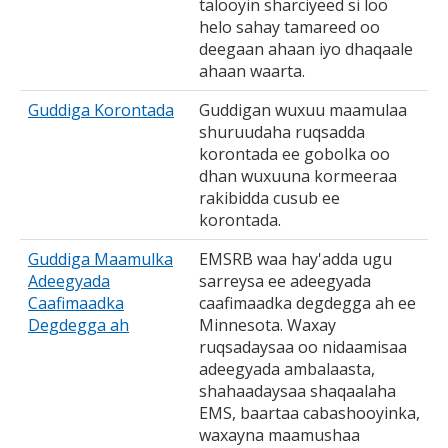
talooyin sharciyeed si loo
helo sahay tamareed oo
deegaan ahaan iyo dhaqaale
ahaan waarta.
Guddiga Korontada
Guddigan wuxuu maamulaa
shuruudaha ruqsadda
korontada ee gobolka oo
dhan wuxuuna kormeeraa
rakibidda cusub ee
korontada.
Guddiga Maamulka
EMSRB waa hay'adda ugu
Adeegyada
sarreysa ee adeegyada
Caafimaadka
caafimaadka degdegga ah ee
Degdegga ah
Minnesota. Waxay
ruqsadaysaa oo nidaamisaa
adeegyada ambalaasta,
shahaadaysaa shaqaalaha
EMS, baartaa cabashooyinka,
waxayna maamushaa