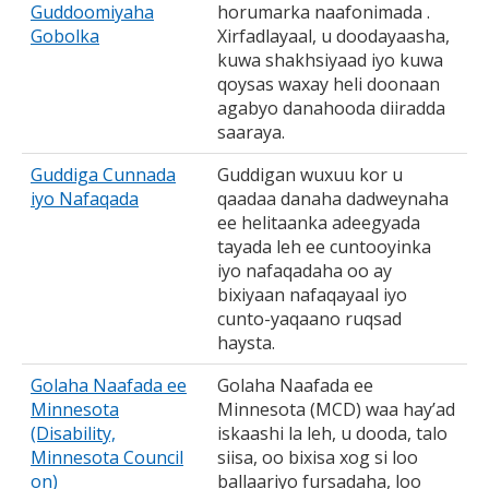
Guddoomiyaha
horumarka naafonimada .
Gobolka
Xirfadlayaal, u doodayaasha,
kuwa shakhsiyaad iyo kuwa
qoysas waxay heli doonaan
agabyo danahooda diiradda
saaraya.
Guddiga Cunnada
Guddigan wuxuu kor u
iyo Nafaqada
qaadaa danaha dadweynaha
ee helitaanka adeegyada
tayada leh ee cuntooyinka
iyo nafaqadaha oo ay
bixiyaan nafaqayaal iyo
cunto-yaqaano ruqsad
haysta.
Golaha Naafada ee
Golaha Naafada ee
Minnesota
Minnesota (MCD) waa hay’ad
(Disability,
iskaashi la leh, u dooda, talo
Minnesota Council
siisa, oo bixisa xog si loo
on)
ballaariyo fursadaha, loo