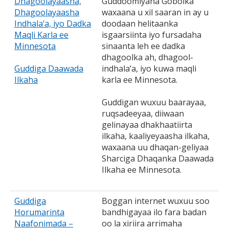
Dhagoolayaasha,
Guddoomiyaha Gobolka
Dhagoolayaasha
waxaana u xil saaran in ay u
Indhala’a, iyo Dadka
doodaan helitaanka
Maqli Karla ee
isgaarsiinta iyo fursadaha
Minnesota
sinaanta leh ee dadka
dhagoolka ah, dhagool-
Guddiga Daawada
indhala’a, iyo kuwa maqli
Ilkaha
karla ee Minnesota.
Guddigan wuxuu baarayaa,
ruqsadeeyaa, diiwaan
gelinayaa dhakhaatiirta
ilkaha, kaaliyeyaasha ilkaha,
waxaana uu dhaqan-geliyaa
Sharciga Dhaqanka Daawada
Ilkaha ee Minnesota.
Guddiga
Boggan internet wuxuu soo
Horumarinta
bandhigayaa ilo fara badan
Naafonimada –
oo la xiriira arrimaha