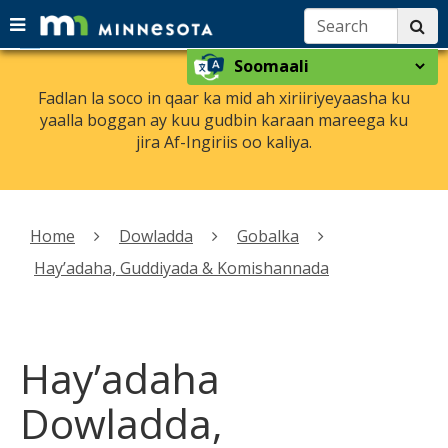
Search:
su
Menu
menu
skip
Select
help:
use
to
a
you
arrow
Fadlan la soco in qaar ka mid ah xiriiriyeyaasha ku
content
language
can
yaalla boggan ay kuu gudbin karaan mareega ku
keys
navigate
jira Af-Ingiriis oo kaliya.
to
through
navigate
the
the
menu
Primary
using
navigation
menu
Home
Dowladda
Gobalka
your
arrow
Hay’adaha, Guddiyada & Komishannada
keys
or
tab/shift-
tab
Hay’adaha
key.
Use
Dowladda,
the
spacebar