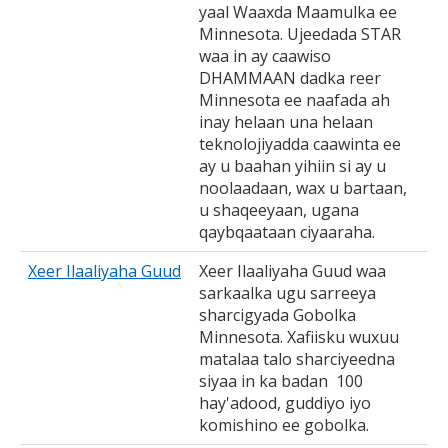
yaal Waaxda Maamulka ee
Minnesota. Ujeedada STAR
waa in ay caawiso
DHAMMAAN dadka reer
Minnesota ee naafada ah
inay helaan una helaan
teknolojiyadda caawinta ee
ay u baahan yihiin si ay u
noolaadaan, wax u bartaan,
u shaqeeyaan, ugana
qaybqaataan ciyaaraha.
Xeer Ilaaliyaha Guud
Xeer Ilaaliyaha Guud waa
sarkaalka ugu sarreeya
sharcigyada Gobolka
Minnesota. Xafiisku wuxuu
matalaa talo sharciyeedna
siyaa in ka badan 100
hay'adood, guddiyo iyo
komishino ee gobolka.