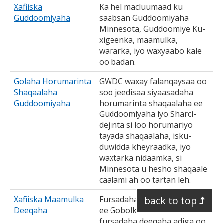
Xafiiska
Ka hel macluumaad ku
Guddoomiyaha
saabsan Guddoomiyaha
Minnesota, Guddoomiye Ku-
xigeenka, maamulka,
wararka, iyo waxyaabo kale
oo badan.
Golaha Horumarinta
GWDC waxay falanqaysaa oo
Shaqaalaha
soo jeedisaa siyaasadaha
Guddoomiyaha
horumarinta shaqaalaha ee
Guddoomiyaha iyo Sharci-
dejinta si loo horumariyo
tayada shaqaalaha, isku-
duwidda kheyraadka, iyo
waxtarka nidaamka, si
Minnesota u hesho shaqaale
caalami ah oo tartan leh.
Xafiiska Maamulka
Fursadaha deeqaha tartanka
back to top
Deeqaha
ee Gobolka Minnesota. Raadi
fursadaha deeqaha adiga oo