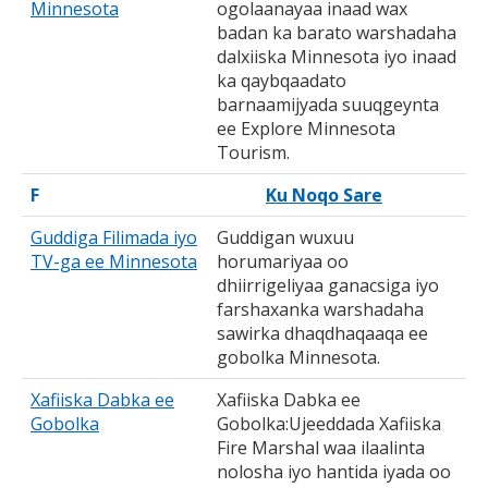
Minnesota
ogolaanayaa inaad wax
badan ka barato warshadaha
dalxiiska Minnesota iyo inaad
ka qaybqaadato
barnaamijyada suuqgeynta
ee Explore Minnesota
Tourism.
F
Ku Noqo Sare
Guddiga Filimada iyo
Guddigan wuxuu
TV-ga ee Minnesota
horumariyaa oo
dhiirrigeliyaa ganacsiga iyo
farshaxanka warshadaha
sawirka dhaqdhaqaaqa ee
gobolka Minnesota.
Xafiiska Dabka ee
Xafiiska Dabka ee
Gobolka
Gobolka:Ujeeddada Xafiiska
Fire Marshal waa ilaalinta
nolosha iyo hantida iyada oo