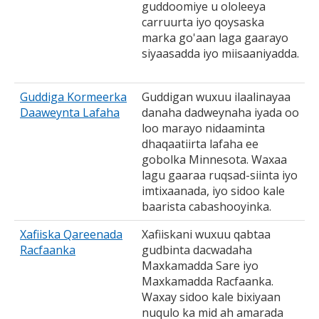
guddoomiye u ololeeya
carruurta iyo qoysaska
marka go'aan laga gaarayo
siyaasadda iyo miisaaniyadda.
Guddiga Kormeerka
Guddigan wuxuu ilaalinayaa
Daaweynta Lafaha
danaha dadweynaha iyada oo
loo marayo nidaaminta
dhaqaatiirta lafaha ee
gobolka Minnesota. Waxaa
lagu gaaraa ruqsad-siinta iyo
imtixaanada, iyo sidoo kale
baarista cabashooyinka.
Xafiiska Qareenada
Xafiiskani wuxuu qabtaa
Racfaanka
gudbinta dacwadaha
Maxkamadda Sare iyo
Maxkamadda Racfaanka.
Waxay sidoo kale bixiyaan
nuqulo ka mid ah amarada