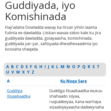
Guddiyada, iyo
to
toggle
Komishinada
and
move
to
Hay’adaha Dowladda waxay ka tirsan yihiin laanta
sub-
fulinta ee dawladda. Liiskan waxaa sidoo kale ku jira
menus.
guddiyada dawladda, golayaasha, komishinada,
guddiyada yar-yar, xafiisyada dhexdhexaadinta iyo
kooxaha shaqada.
A
B
C
D
E
F
G
H
I
J
K
L
M
N
O
P
Q
R
S
T
U
V
W
X
Y
Z
A
Ku Noqo Sare
Guddiga
Guddiga Xisaabaadka wuxuu
Xisaabaadka
shahaado siiyaa,
ruqsadeeyaa, kana warhaya
xisaabiyeyaasha dadweynaha