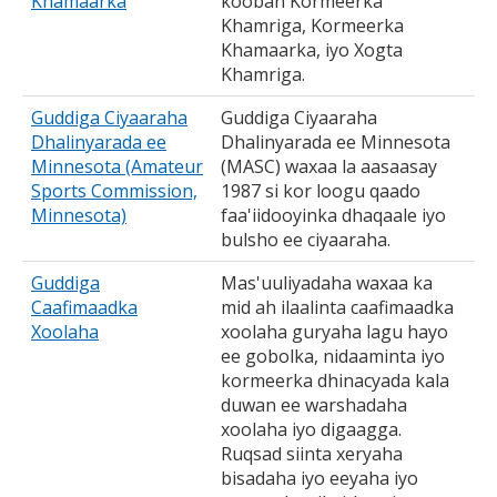
Khamaarka
kooban Kormeerka
Khamriga, Kormeerka
Khamaarka, iyo Xogta
Khamriga.
Guddiga Ciyaaraha
Guddiga Ciyaaraha
Dhalinyarada ee
Dhalinyarada ee Minnesota
Minnesota (Amateur
(MASC) waxaa la aasaasay
Sports Commission,
1987 si kor loogu qaado
Minnesota)
faa'iidooyinka dhaqaale iyo
bulsho ee ciyaaraha.
Guddiga
Mas'uuliyadaha waxaa ka
Caafimaadka
mid ah ilaalinta caafimaadka
Xoolaha
xoolaha guryaha lagu hayo
ee gobolka, nidaaminta iyo
kormeerka dhinacyada kala
duwan ee warshadaha
xoolaha iyo digaagga.
Ruqsad siinta xeryaha
bisadaha iyo eeyaha iyo