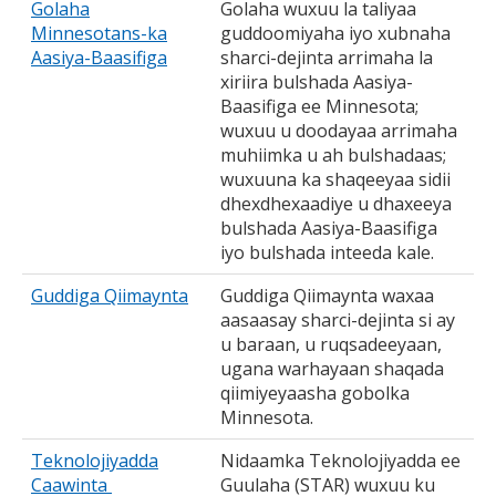
Golaha
Golaha wuxuu la taliyaa
Minnesotans-ka
guddoomiyaha iyo xubnaha
Aasiya-Baasifiga
sharci-dejinta arrimaha la
xiriira bulshada Aasiya-
Baasifiga ee Minnesota;
wuxuu u doodayaa arrimaha
muhiimka u ah bulshadaas;
wuxuuna ka shaqeeyaa sidii
dhexdhexaadiye u dhaxeeya
bulshada Aasiya-Baasifiga
iyo bulshada inteeda kale.
Guddiga Qiimaynta
Guddiga Qiimaynta waxaa
aasaasay sharci-dejinta si ay
u baraan, u ruqsadeeyaan,
ugana warhayaan shaqada
qiimiyeyaasha gobolka
Minnesota.
Teknolojiyadda
Nidaamka Teknolojiyadda ee
Caawinta
Guulaha (STAR) wuxuu ku