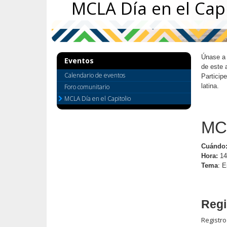
MCLA Día en el Capi
key.
Use
the
spacebar
to
Únase a 
toggle
Eventos
de este 
and
Calendario de eventos
Particip
move
latina.
Foro comunitario
to
MCLA Día en el Capitolio
sub-
menus.
MCL
Cuándo
Hora:
14
Tema
: E
Regi
Registro