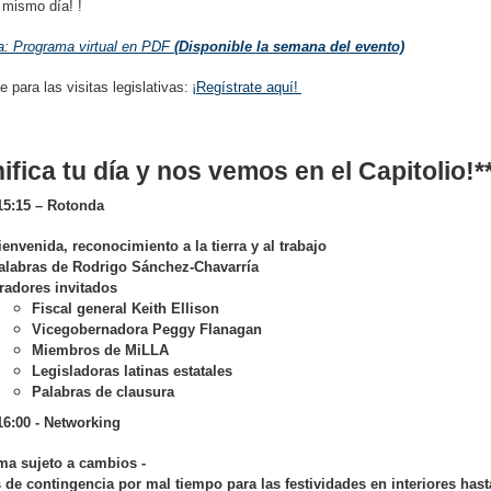
l mismo día! !
: Programa virtual en PDF
(Disponible la semana del evento)
e para las visitas legislativas:
¡Regístrate aquí!
nifica tu día y nos vemos en el Capitolio!*
 15:15 – Rotonda
ienvenida, reconocimiento a la tierra y al trabajo
alabras de Rodrigo Sánchez-Chavarría
radores invitados
Fiscal general Keith Ellison
Vicegobernadora Peggy Flanagan
Miembros de MiLLA
Legisladoras latinas estatales
Palabras de clausura
16:00 - Networking
ma sujeto a cambios -
 de contingencia por mal tiempo para las festividades en interiores hast