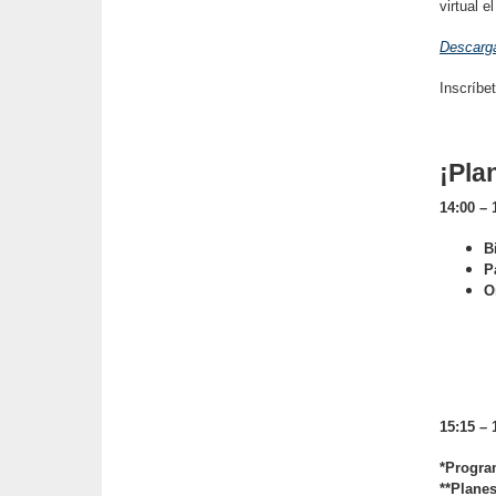
virtual e
Descarga
Inscríbet
¡Pla
14:00 –
B
P
O
15:15 – 
*Progra
**Planes