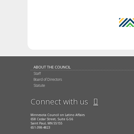
ABOUT THE COUNCIL
Staff
Board of Directors
Statute
Twitter
Connect with us
Facebook
LinkedIn
Instagr
Minnesota Council on Latino Affairs
658 Cedar Street, Suite G-56
Saint Paul, MN 55155
651-398-4823