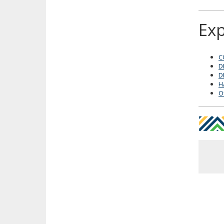
Exp
C
D
D
H
O