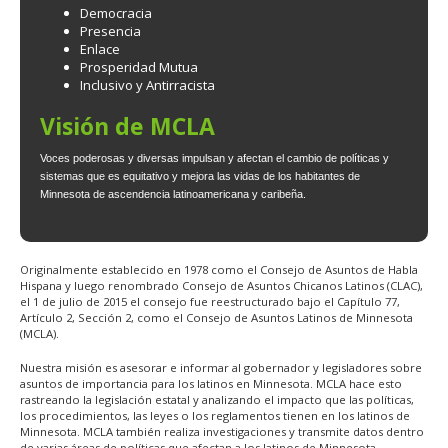
Democracia
Presencia
Enlace
Prosperidad Mutua
Inclusivo y Antirracista
Visión de MCLA
Voces poderosas y diversas impulsan y afectan el cambio de políticas y
sistemas que es equitativo y mejora las vidas de los habitantes de
Minnesota de ascendencia latinoamericana y caribeña.
Originalmente establecido en 1978 como el Consejo de Asuntos de Habla
Hispana y luego renombrado Consejo de Asuntos Chicanos Latinos (CLAC),
el 1 de julio de 2015 el consejo fue reestructurado bajo el Capítulo 77,
Artículo 2, Sección 2, como el Consejo de Asuntos Latinos de Minnesota
(MCLA).
Nuestra misión es asesorar e informar al gobernador y legisladores sobre
asuntos de importancia para los latinos en Minnesota. MCLA hace esto
rastreando la legislación estatal y analizando el impacto que las políticas,
los procedimientos, las leyes o los reglamentos tienen en los latinos de
Minnesota. MCLA también realiza investigaciones y transmite datos dentro
de varias áreas de políticas que afectan a los latinos de Minnesota.