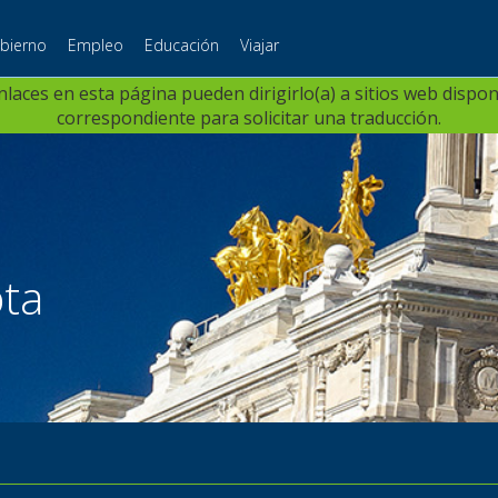
bierno
Empleo
Educación
Viajar
aces en esta página pueden dirigirlo(a) a sitios web dispon
correspondiente para solicitar una traducción.
ta