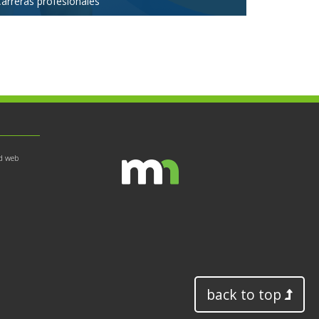
arreras profesionales
d web
back to top