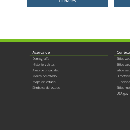
Ciudades
Footer
Acerca de
Conéct
Demografía
Sitios we
contents
Historia y datos
Sitios we
Aviso de privacidad
Sitios we
Marca del estado
Directori
Mapa del estado
Funcionar
Símbolos del estado
Sitios mó
USA.gov