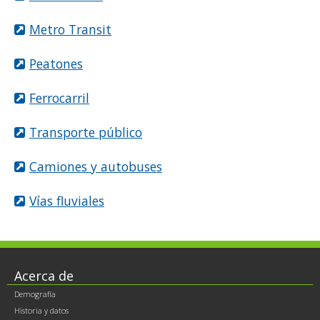
Metro Transit
Peatones
Ferrocarril
Transporte público
Camiones y autobuses
Vías fluviales
Footer
Acerca de
Demografía
contents
Historia y datos