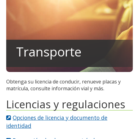
to
toggle
and
move
to
sub-
menus.
Transporte
Obtenga su licencia de conducir, renueve placas y
matrícula, consulte información vial y más.
Licencias y regulaciones
Opciones de licencia y documento de
identidad