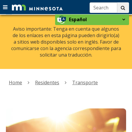
Search:
su
Menu
menu
skip
Select
help:
use
to
a
you
arrow
Aviso importante: Tenga en cuenta que algunos
content
language
can
de los enlaces en esta página pueden dirigirlo(a)
keys
navigate
a sitios web disponibles solo en inglés. Favor de
to
through
comunicarse con la agencia correspondiente para
navigate
the
solicitar una traducción.
the
menu
using
menu
your
Primary
arrow
navigation
Home
Residentes
Transporte
keys
or
tab/shift-
tab
key.
Use
the
spacebar