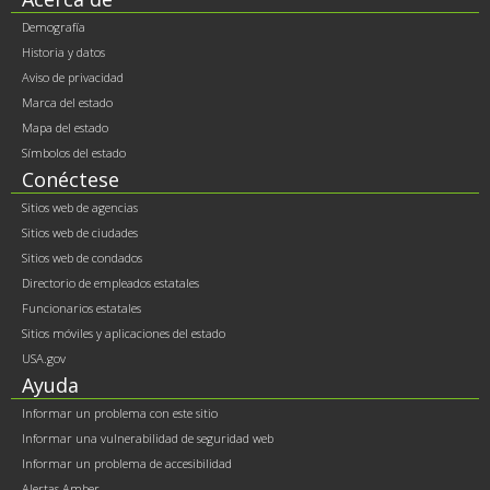
Footer
Demografía
contents
Historia y datos
Aviso de privacidad
Marca del estado
Mapa del estado
Símbolos del estado
Conéctese
Sitios web de agencias
Sitios web de ciudades
Sitios web de condados
Directorio de empleados estatales
Funcionarios estatales
Sitios móviles y aplicaciones del estado
USA.gov
Ayuda
Informar un problema con este sitio
Informar una vulnerabilidad de seguridad web
Informar un problema de accesibilidad
Alertas Amber