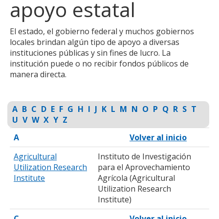
apoyo estatal
to
toggle
and
El estado, el gobierno federal y muchos gobiernos
move
locales brindan algún tipo de apoyo a diversas
to
instituciones públicas y sin fines de lucro. La
sub-
institución puede o no recibir fondos públicos de
menus.
manera directa.
A
B
C
D
E
F
G
H
I
J
K
L
M
N
O
P
Q
R
S
T
U
V
W
X
Y
Z
A
Volver al inicio
Agricultural
Instituto de Investigación
Utilization Research
para el Aprovechamiento
Institute
Agrícola (Agricultural
Utilization Research
Institute)
C
Volver al inicio