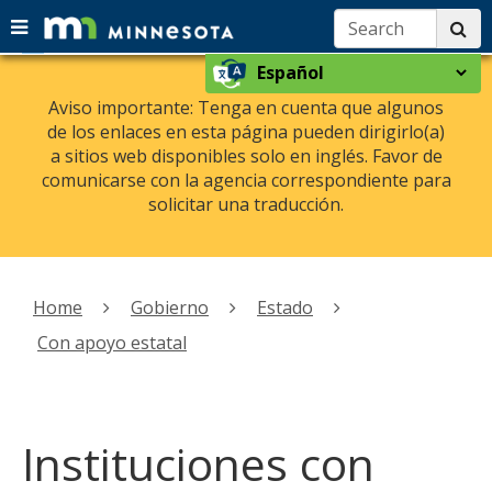
Search:
su
Menu
menu
skip
Select
help:
use
to
a
you
arrow
Aviso importante: Tenga en cuenta que algunos
content
language
can
de los enlaces en esta página pueden dirigirlo(a)
keys
navigate
a sitios web disponibles solo en inglés. Favor de
to
through
comunicarse con la agencia correspondiente para
navigate
the
solicitar una traducción.
the
menu
using
menu
your
Primary
arrow
navigation
Home
Gobierno
Estado
keys
or
Con apoyo estatal
tab/shift-
tab
key.
Use
Instituciones con
the
spacebar