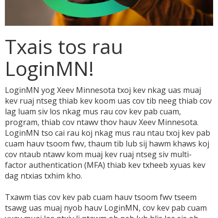
Txais tos rau
LoginMN!
LoginMN yog Xeev Minnesota txoj kev nkag uas muaj
kev ruaj ntseg thiab kev koom uas cov tib neeg thiab cov
lag luam siv los nkag mus rau cov kev pab cuam,
program, thiab cov ntawv thov hauv Xeev Minnesota.
LoginMN tso cai rau koj nkag mus rau ntau txoj kev pab
cuam hauv tsoom fwv, thaum tib lub sij hawm khaws koj
cov ntaub ntawv kom muaj kev ruaj ntseg siv multi-
factor authentication (MFA) thiab kev txheeb xyuas kev
dag ntxias txhim kho.
Txawm tias cov kev pab cuam hauv tsoom fwv tseem
tsawg uas muaj nyob hauv LoginMN, cov kev pab cuam