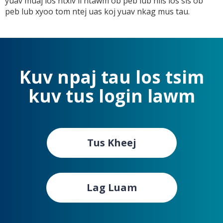
yuav muaj los ntxiv li ntawm ob peb lub hlis los sis ob
peb lub xyoo tom ntej uas koj yuav nkag mus tau.
Kuv npaj tau los tsim
kuv tus login lawm
Tus Kheej
Lag Luam