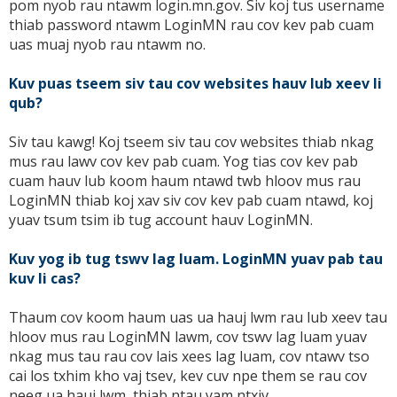
pom nyob rau ntawm login.mn.gov. Siv koj tus username
thiab password ntawm LoginMN rau cov kev pab cuam
uas muaj nyob rau ntawm no.
Kuv puas tseem siv tau cov websites hauv lub xeev li
qub?
Siv tau kawg! Koj tseem siv tau cov websites thiab nkag
mus rau lawv cov kev pab cuam. Yog tias cov kev pab
cuam hauv lub koom haum ntawd twb hloov mus rau
LoginMN thiab koj xav siv cov kev pab cuam ntawd, koj
yuav tsum tsim ib tug account hauv LoginMN.
Kuv yog ib tug tswv lag luam. LoginMN yuav pab tau
kuv li cas?
Thaum cov koom haum uas ua hauj lwm rau lub xeev tau
hloov mus rau LoginMN lawm, cov tswv lag luam yuav
nkag mus tau rau cov lais xees lag luam, cov ntawv tso
cai los txhim kho vaj tsev, kev cuv npe them se rau cov
neeg ua hauj lwm, thiab ntau yam ntxiv.