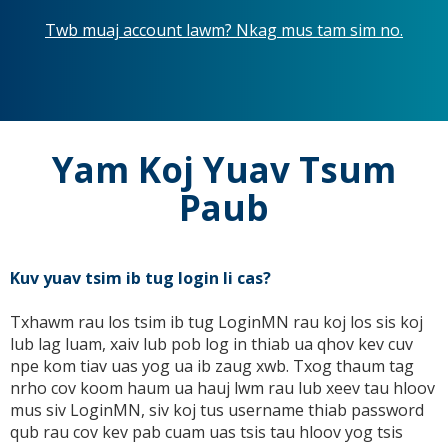
Twb muaj account lawm? Nkag mus tam sim no.
Yam Koj Yuav Tsum
Paub
Kuv yuav tsim ib tug login li cas?
Txhawm rau los tsim ib tug LoginMN rau koj los sis koj
lub lag luam, xaiv lub pob log in thiab ua qhov kev cuv
npe kom tiav uas yog ua ib zaug xwb. Txog thaum tag
nrho cov koom haum ua hauj lwm rau lub xeev tau hloov
mus siv LoginMN, siv koj tus username thiab password
qub rau cov kev pab cuam uas tsis tau hloov yog tsis