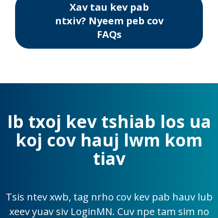
Xav tau kev pab
ntxiv? Nyeem peb cov
FAQs
Ib txoj kev tshiab los ua
koj cov hauj lwm kom
tiav
Tsis ntev xwb, tag nrho cov kev pab hauv lub
xeev yuav siv LoginMN. Cuv npe tam sim no