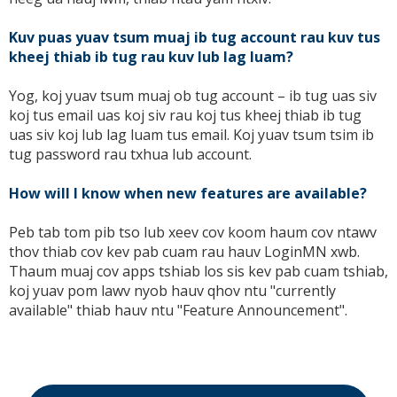
Kuv puas yuav tsum muaj ib tug account rau kuv tus
kheej thiab ib tug rau kuv lub lag luam?
Yog, koj yuav tsum muaj ob tug account – ib tug uas siv
koj tus email uas koj siv rau koj tus kheej thiab ib tug
uas siv koj lub lag luam tus email. Koj yuav tsum tsim ib
tug password rau txhua lub account.
How will I know when new features are available?
Peb tab tom pib tso lub xeev cov koom haum cov ntawv
thov thiab cov kev pab cuam rau hauv LoginMN xwb.
Thaum muaj cov apps tshiab los sis kev pab cuam tshiab,
koj yuav pom lawv nyob hauv qhov ntu "currently
available" thiab hauv ntu "Feature Announcement".