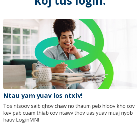
koj tus login.
Ntau yam yuav los ntxiv!
Tos ntsoov saib qhov chaw no thaum peb hloov kho cov
kev pab cuam thiab cov ntawv thov uas yuav muaj nyob
hauv LoginMN!