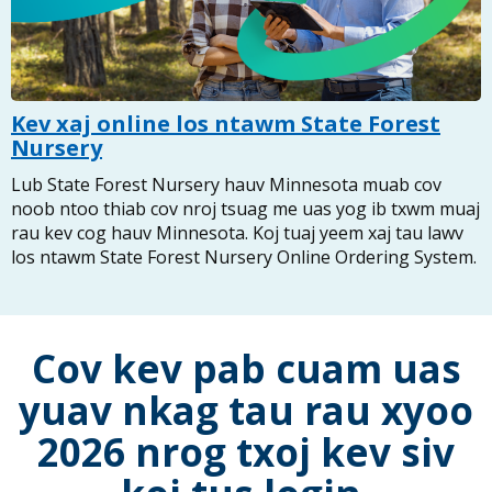
Kev xaj online los ntawm State Forest
Nursery
Lub State Forest Nursery hauv Minnesota muab cov
noob ntoo thiab cov nroj tsuag me uas yog ib txwm muaj
rau kev cog hauv Minnesota. Koj tuaj yeem xaj tau lawv
los ntawm State Forest Nursery Online Ordering System.
Cov kev pab cuam uas
yuav nkag tau rau xyoo
2026 nrog txoj kev siv