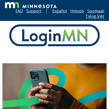
FAQ
Support
Español
Hmoob
Soomaali
skip
Tiếng Việt
to
content