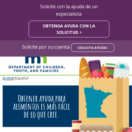
Solicite con la ayuda de un
especialista
skip
to
OBTENGA AYUDA CON LA
content
SOLICITUD
Solicite por su cuenta
SOLICITA AYUDA
mnFoo
Primary
English
/Español
navigation
Obtener ayuda para
alimentos es más fácil
de lo que cree.